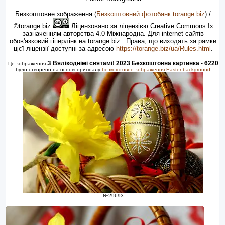
Безкоштовне зображення
(
Безкоштовний фотобанк torange.biz
) /
©torange.biz
Ліцензовано за ліцензією Creative Commons Із
зазначенням авторства 4.0 Міжнародна. Для internet сайтів
обов'язковий гіперлінк на torange.biz . Права, що виходять за рамки
цієї ліцензії доступні за адресою
https://torange.biz/ua/Rules.html
.
З Вялікоднімі святамі! 2023 Безкоштовна картинка - 6220
Це зображення
було створено на основі оригіналу
безкоштовне зображення Easter background
№29693