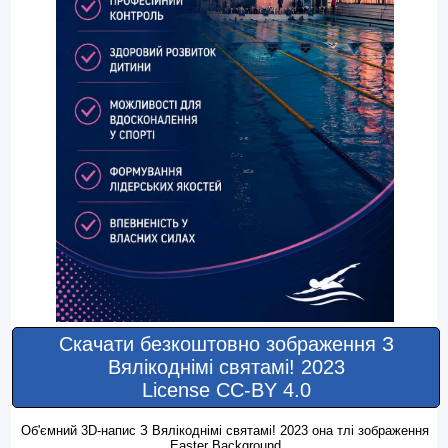
Скачати безкоштовно зображення З
Вялікоднімі святамі! 2023
License CC-BY 4.0
Об'ємний 3D-напис З Вялікоднімі святамі! 2023 oна тлі зображення
Easter Background