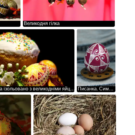
Великодня гілка
Паска ізольовано з великодніми яйцями на темному тлі
Писанка. Символ вогню, сонця і руху. Сварга, Коловорот,