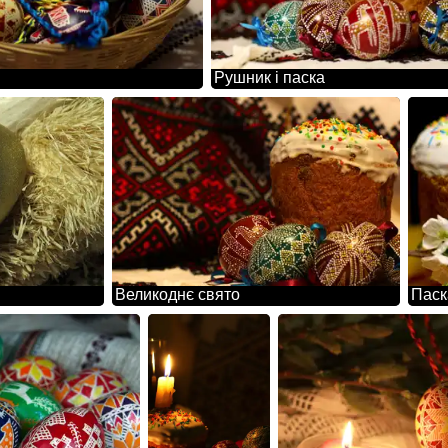
Рушник і паска
Великоднє свято