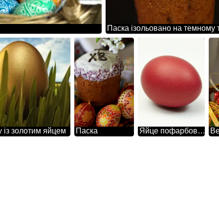
Паска ізольовано на темному 
у із золотим яйцем
Паска
Яйце пофарбоване в червоний колір
Ве