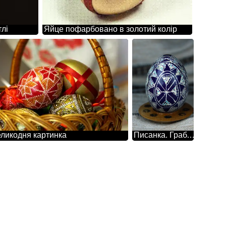
тлі
Яйце пофарбовано в золотий колір
ликодня картинка
Писанка. Граблі, Грабельки.Символ дощ, родючість.