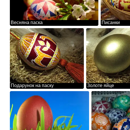
Весняна паска
Писанки
Подарунок на паску
Золоте яйце