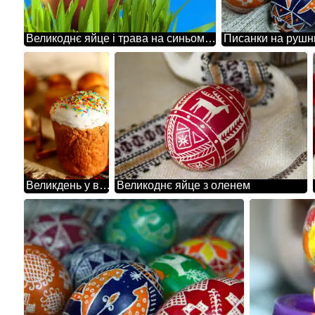
Великоднє яйце і трава на синьому тлі.
Писанки на рушн
Великдень у воєнний час
Великоднє яйце з оленем