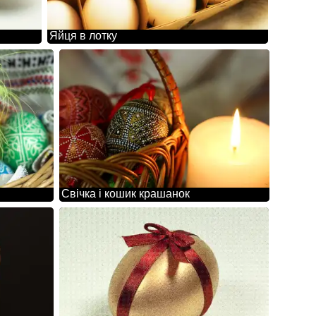
Яйця в лотку
Свічка і кошик крашанок