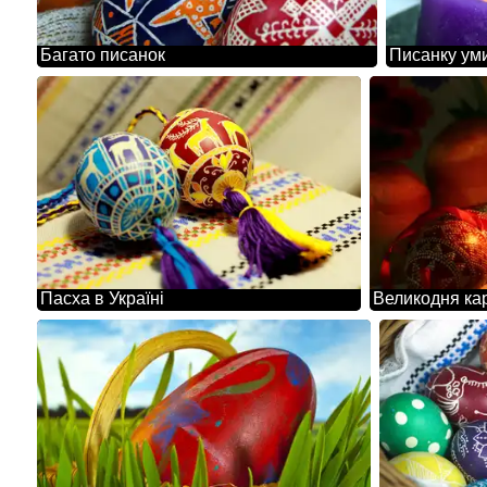
Багато писанок
Писанку уми
Пасха в Україні
Великодня ка