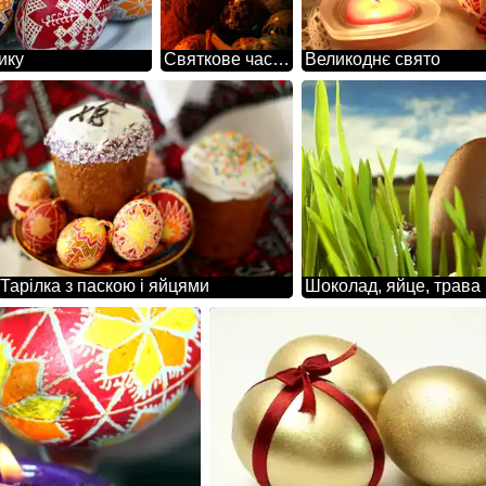
ику
Святкове частування на Великдень
Великоднє свято
Тарілка з паскою і яйцями
Шоколад, яйце, трава