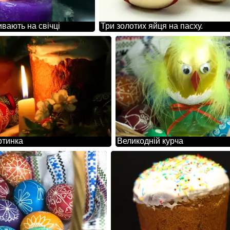
вають на свічці
Три золотих яйця на пасху.
ртинка
Великодній курча