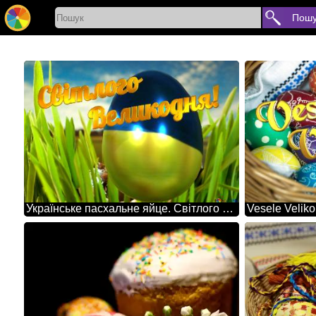
Пошу
Українське пасхальне яйце. Світлого Великодня! Chocolate egg , , grass
Vesele Velik