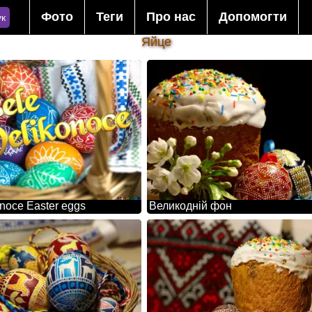
Фото
Теги
Про нас
Допомогти
к
Яйце
onoce Easter eggs
Великодній фон