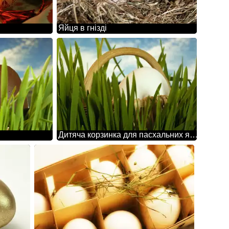
Яйця в гнізді
Дитяча корзинка для пасхальних яєць