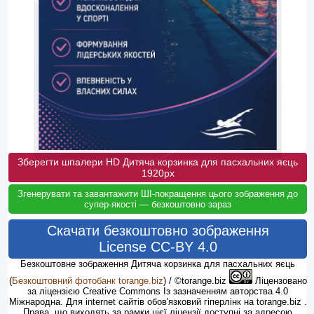
Зберегти шпалери HD Дитяча корзинка для пасхальних яєць
1920px
Згенерувати та завантажити ШІ-покращення цього зображення до
супер-якості — безкоштовно зараз
Скачати безкоштовно зображення
License CC-BY 4.0
Безкоштовне зображення Дитяча корзинка для пасхальних яєць
(
Безкоштовний фотобанк torange.biz
) / ©torange.biz
Ліцензовано
за ліцензією Creative Commons Із зазначенням авторства 4.0
Міжнародна. Для internet сайтів обов'язковий гіперлінк на torange.biz .
Права, що виходять за рамки цієї ліцензії доступні за адресою