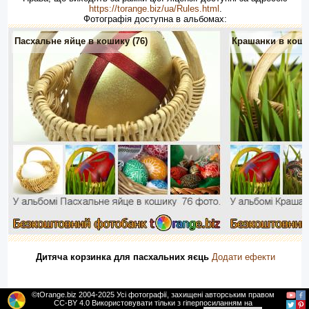
https://torange.biz/ua/Rules.html
.
Фотографія доступна в альбомах:
Пасхальне яйце в кошику (76)
Крашанки в кошик
Дитяча корзинка для пасхальних яєць
Додати ефекти
©tOrange.biz 2004-2025 Усі фотографії, захищені авторським правом
CC-BY 4.0 Використовувати тільки з гіперпосиланням на