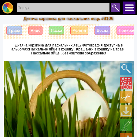
Дитяча корзинка для пасхальних яєць #8106
Трава
Яйце
Пасха
Релігія
Весна
Прикрас
Дитяча корзинка для пасхальних яєць Фотографія доступна в
альбомах:Пасхальне яйце в кошику , Крашанки в кошику на траві ,
Пасхальне яйце , безкоштовні зображення