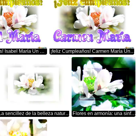
¡feliz Cumpleaños! Isabel María Un Universo De Detalles: La Perfección De Las Flores En Primer Plano
¡feliz Cumpleaños! Carmen María Un Universo De Detalles: La Perfección De Las Flores En Primer Plano
La sencillez de la belleza natural: flores que nos cautivan
Flores en armonía: una sinfonía de colores y form