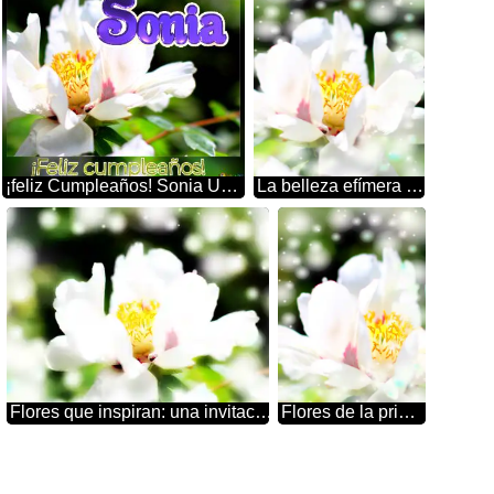
¡feliz Cumpleaños! Sonia Un Ramo De Felicidad: Regala Flores Con Este Fondo
La belleza efímera de las flores capturada en una imagen
as
Flores que inspiran: una invitación a detenerse y admirar
Flores de la primavera: una explosión de color para celebrar