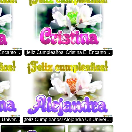
¡feliz Cumpleaños! Daniela El Encanto De La Naturaleza: Flores Que Nos Hablan
¡feliz Cumpleaños! Cristina El Encanto De La Naturaleza: Flores Que Nos Hablan
¡feliz Cumpleaños! Almudena Un Universo De Detalles: La Perfección De Las Flores En Primer Plano
¡feliz Cumpleaños! Alejandra Un Universo De Detalles: La Perfección De Las Flores En Primer Plano