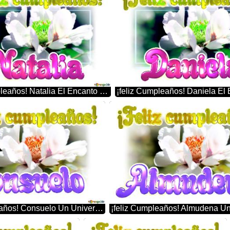
¡feliz Cumpleaños! Natalia El Encanto De La Naturaleza: Flores Que Nos Hablan
¡feliz Cumpleaños! Consuelo Un Universo De Detalles: La Perfección De Las Flores En Primer Plano