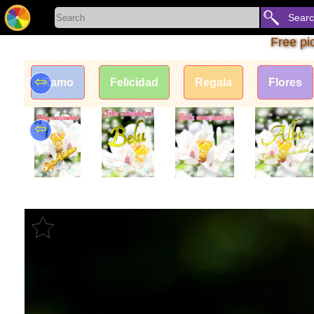
Sear
Free pi
⇦
Ramo
Felicidad
Regala
Flores
⇦