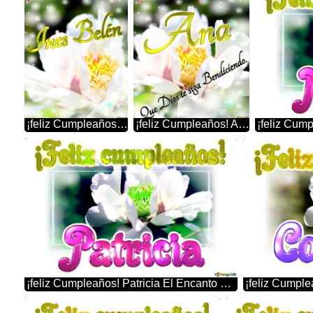
¡feliz Cumpleaños! Ines Belén Flores De La Primavera: Una Explosión De Color Para Celebrar
¡feliz Cumpleaños! Ana Que Dios Te Siga Bendiciendo. La Belleza Efímera De Las Flores Capturada En Una Imagen
¡feliz Cumpleaños! Patricia El Encanto De La Naturaleza: Flores Que Nos Hablan