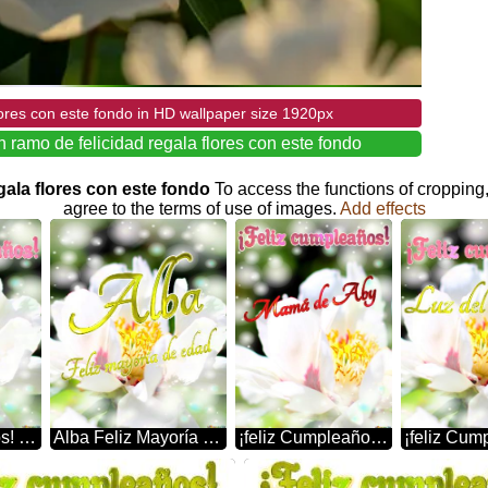
ores con este fondo in HD wallpaper size 1920px
ramo de felicidad regala flores con este fondo
egala flores con este fondo
To access the functions of cropping
agree to the terms of use of images.
Add effects
¡feliz Cumpleaños! La Belleza Efímera De Las Flores Capturada En Una Imagen
Alba Feliz Mayoría De Edad La Belleza Efímera De Las Flores Capturada En Una Imagen
¡feliz Cumpleaños! Mamá De Aby Flores De La Primavera: Una Explosión De Color Para Celebrar