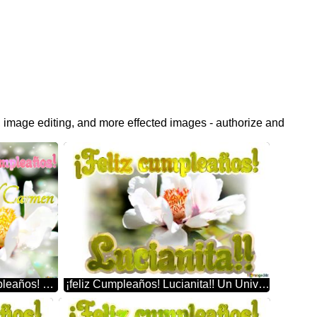
, image editing, and more effected images - authorize and
¡feliz Cumpleaños! Luz Del Carmen La Belleza Efímera De Las Flores Capturada En Una Imagen
¡feliz Cumpleaños! Lucianita!! Un Universo De Detalles: La Perfección De Las Flores En Primer Plano