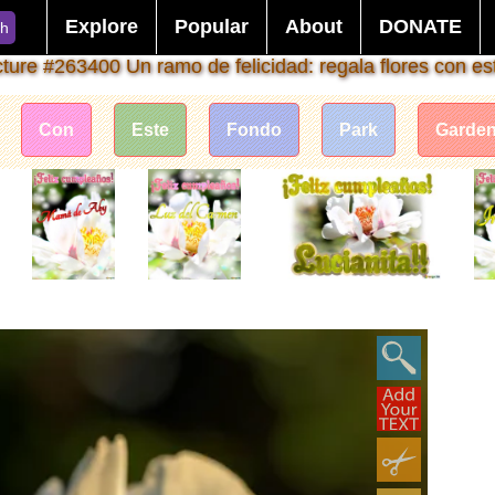
Explore
Popular
About
DONATE
ch
cture #263400 Un ramo de felicidad: regala flores con es
Con
Este
Fondo
Park
Garde