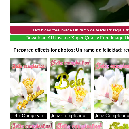
Download free image Un ramo de felicidad: regala fl
Download AI Upscale Super Quality Free Image Un 
Prepared effects for photos: Un ramo de felicidad: r
¡feliz Cumpleaños! Sofía Valeria Flores Que Enamoran: Una Oda Al Amor Y La Amistad
¡feliz Cumpleaños! Belu Flores De La Primavera: Una Explosión De Color Para Celebrar