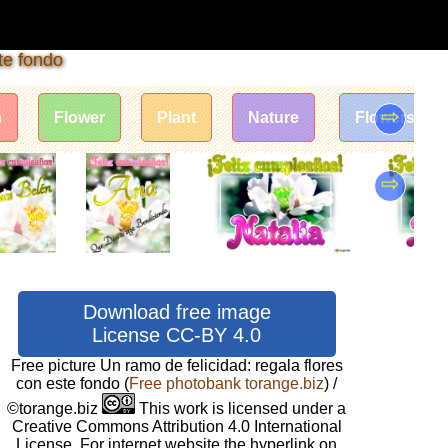
te fondo
⇨
n
Flower
Plant
Nature
Flowers peo
⇨
Download free image
License CC-BY 4.0
Free picture Un ramo de felicidad: regala flores
con este fondo
(
Free photobank torange.biz
) /
©torange.biz
This work is licensed under a
Creative Commons Attribution 4.0 International
License. For internet website the hyperlink on