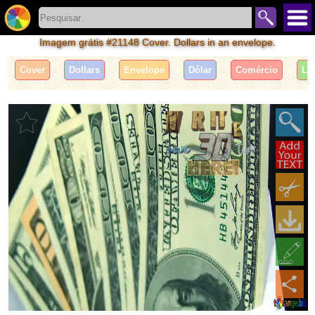
Imagem grátis #21148 Cover. Dollars in an envelope.
Cover
Dollars
Envelope
Dólar
Comércio
Le