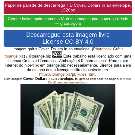
Papel de parede de descarrega HD Cover. Dollars in an envelope.
1920px
Gerar e baixar aprimoramento IA desta imagem para super qualidade
— grátis agora
Descarregue esta imagem livre
License CC-BY 4.0
Imagem grátis Cover. Dollars in an envelope.
(
Photobank Grátis
torange.biz
) / ©torange.biz
Este trabalho está licenciado com uma
Licença Creative Commons - Atribuição 4.0 Internacional. Para o site
internet do hiperlink em torange.biz necessariamente. Direitos para além
do escopo desta licença estão disponíveis em:
https://torange.biz/pt/Rules.html
.
Cover. Dollars in an envelope.
Esta imagem
foi gerada com base no original
foto livre
De dólares em um envelope