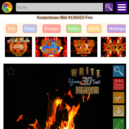
Kostenloses Bild #136423 Fire
Fire
Feuer
Energie
Textur
Baum
Hintergrun