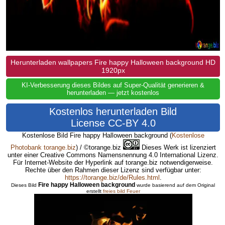
Herunterladen wallpapers Fire happy Halloween background HD
1920px
KI-Verbesserung dieses Bildes auf Super-Qualität generieren &
herunterladen — jetzt kostenlos
Kostenlos herunterladen Bild
License CC-BY 4.0
Kostenlose Bild Fire happy Halloween background
(
Kostenlose
Photobank torange.biz
) / ©torange.biz
Dieses Werk ist lizenziert
unter einer Creative Commons Namensnennung 4.0 International Lizenz.
Für Internet-Website der Hyperlink auf torange.biz notwendigerweise.
Rechte über den Rahmen dieser Lizenz sind verfügbar unter:
https://torange.biz/de/Rules.html
.
Fire happy Halloween background
Dieses Bild
wurde basierend auf dem Original
erstellt
freies bild Feuer