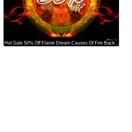
Hot Sale 50% Off Flame Dream Causes Of Fire Background Hd Wallpaper