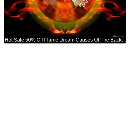
Hot Sale 50% Off Flame Dream Causes Of Fire Background Hd Wallpaper