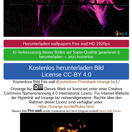
Herunterladen wallpapers Fire wall HD 1920px
KI-Verbesserung dieses Bildes auf Super-Qualität generieren &
herunterladen — jetzt kostenlos
Kostenlos herunterladen Bild
License CC-BY 4.0
Kostenlose Bild Fire wall
(
Kostenlose Photobank torange.biz
) /
©torange.biz
Dieses Werk ist lizenziert unter einer Creative
Commons Namensnennung 4.0 International Lizenz. Für Internet-Website
der Hyperlink auf torange.biz notwendigerweise. Rechte über den
Rahmen dieser Lizenz sind verfügbar unter:
https://torange.biz/de/Rules.html
.
Fire wall
Dieses Bild
wurde basierend auf dem Original erstellt
freies bild Feuer