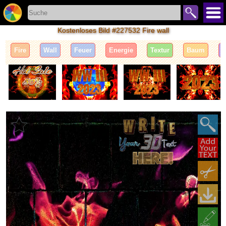
Kostenloses Bild #227532 Fire wall
Fire
Wall
Feuer
Energie
Textur
Baum
H